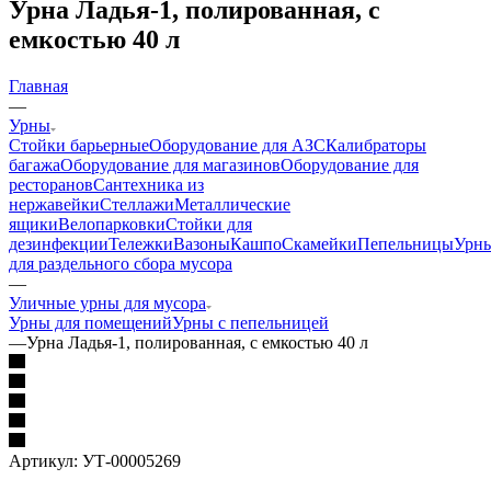
Урна Ладья-1, полированная, с
емкостью 40 л
Главная
—
Урны
Стойки барьерные
Оборудование для АЗС
Калибраторы
багажа
Оборудование для магазинов
Оборудование для
ресторанов
Сантехника из
нержавейки
Стеллажи
Металлические
ящики
Велопарковки
Стойки для
дезинфекции
Тележки
Вазоны
Кашпо
Скамейки
Пепельницы
Урн
для раздельного сбора мусора
—
Уличные урны для мусора
Урны для помещений
Урны с пепельницей
—
Урна Ладья-1, полированная, с емкостью 40 л
Артикул:
УТ-00005269