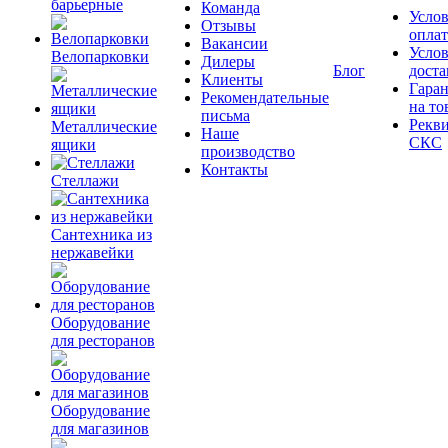
барьерные
Команда
Усло
Отзывы
опла
Вакансии
Усло
Велопарковки
Дилеры
Блог
доста
Клиенты
Гара
Рекомендательные
на то
письма
Рекв
Металлические
Наше
СКС
ящики
производство
Контакты
Стеллажи
Сантехника из
нержавейки
Оборудование
для ресторанов
Оборудование
для магазинов