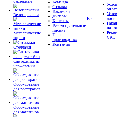
барьерные
Команда
Усло
Отзывы
опла
Вакансии
Усло
Велопарковки
Дилеры
Блог
доста
Клиенты
Гара
Рекомендательные
на то
письма
Рекв
Металлические
Наше
СКС
ящики
производство
Контакты
Стеллажи
Сантехника из
нержавейки
Оборудование
для ресторанов
Оборудование
для магазинов