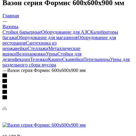
Вазон серия Формис 600х600х900 мм
Главная
—
Вазоны
Стойки барьерные
Оборудование для АЗС
Калибраторы
багажа
Оборудование для магазинов
Оборудование для
ресторанов
Сантехника из
нержавейки
Стеллажи
Металлические
ящики
Велопарковки
Урны
Стойки для
дезинфекции
Тележки
Кашпо
Скамейки
Пепельницы
Урны для
раздельного сбора мусора
—
Вазон серия Формис 600х600х900 мм