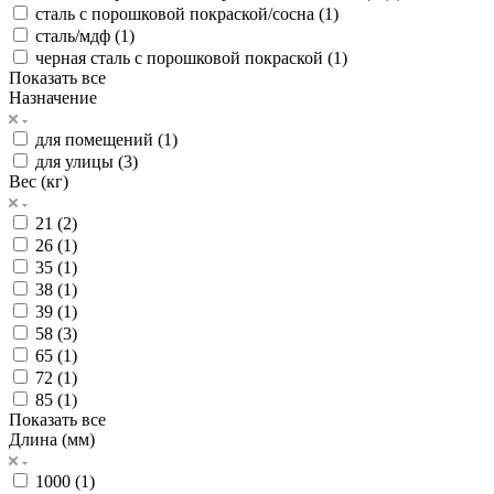
сталь с порошковой покраской/сосна (
1
)
сталь/мдф (
1
)
черная сталь с порошковой покраской (
1
)
Показать все
Назначение
для помещений (
1
)
для улицы (
3
)
Вес (кг)
21 (
2
)
26 (
1
)
35 (
1
)
38 (
1
)
39 (
1
)
58 (
3
)
65 (
1
)
72 (
1
)
85 (
1
)
Показать все
Длина (мм)
1000 (
1
)