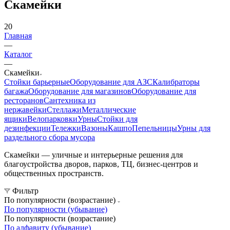
Скамейки
20
Главная
—
Каталог
—
Скамейки
Стойки барьерные
Оборудование для АЗС
Калибраторы
багажа
Оборудование для магазинов
Оборудование для
ресторанов
Сантехника из
нержавейки
Стеллажи
Металлические
ящики
Велопарковки
Урны
Стойки для
дезинфекции
Тележки
Вазоны
Кашпо
Пепельницы
Урны для
раздельного сбора мусора
Скамейки — уличные и интерьерные решения для
благоустройства дворов, парков, ТЦ, бизнес-центров и
общественных пространств.
Фильтр
По популярности (возрастание)
По популярности (убывание)
По популярности (возрастание)
По алфавиту (убывание)