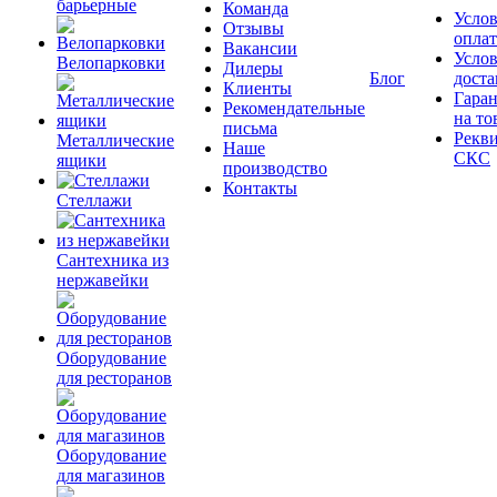
барьерные
Команда
Усло
Отзывы
опла
Вакансии
Усло
Велопарковки
Дилеры
Блог
доста
Клиенты
Гара
Рекомендательные
на то
письма
Рекв
Металлические
Наше
СКС
ящики
производство
Контакты
Стеллажи
Сантехника из
нержавейки
Оборудование
для ресторанов
Оборудование
для магазинов