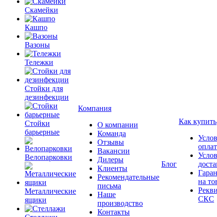
Скамейки
Кашпо
Вазоны
Тележки
Стойки для
дезинфекции
Компания
Как купить
Стойки
О компании
барьерные
Команда
Усло
Отзывы
опла
Вакансии
Усло
Велопарковки
Дилеры
Блог
доста
Клиенты
Гара
Рекомендательные
на то
письма
Рекв
Металлические
Наше
СКС
ящики
производство
Контакты