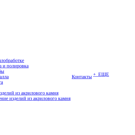
ллобработке
 и полировка
бы
+ ЕЩЕ
алла
Контакты
та
зделий из акрилового камня
ние изделий из акрилового камня