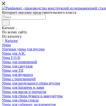
Интернет-магазин представительского класса
Каталог
По всему сайту
По каталогу
Каталог
Урны
Уличные урны для мусора
Урны для АЗС
Урна F.O.D
Урны для помещений
Урны для санузлов
Урны для ТЦ
Урны для фудкорта
Урны с пепельницей
Урны для раздельного сбора мусора
Урны для батареек и ламп
Урны для масок и перчаток
Урны для сбора бумаги и макулатуры
Урны для сбора стекла
Урны для собачьих экскрементов