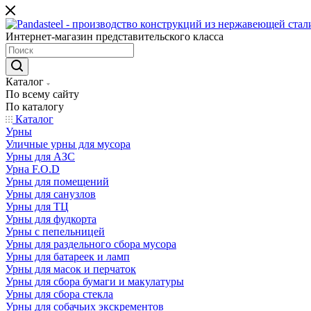
Интернет-магазин представительского класса
Каталог
По всему сайту
По каталогу
Каталог
Урны
Уличные урны для мусора
Урны для АЗС
Урна F.O.D
Урны для помещений
Урны для санузлов
Урны для ТЦ
Урны для фудкорта
Урны с пепельницей
Урны для раздельного сбора мусора
Урны для батареек и ламп
Урны для масок и перчаток
Урны для сбора бумаги и макулатуры
Урны для сбора стекла
Урны для собачьих экскрементов