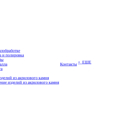
ллобработке
 и полировка
бы
+ ЕЩЕ
алла
Контакты
та
зделий из акрилового камня
ние изделий из акрилового камня